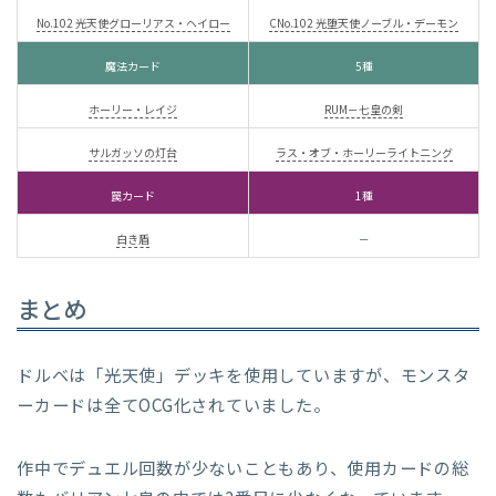
No.102 光天使グローリアス・ヘイロー
CNo.102 光堕天使ノーブル・デーモン
魔法カード
5種
ホーリー・レイジ
RUM－七皇の剣
サルガッソの灯台
ラス・オブ・ホーリーライトニング
罠カード
1種
白き盾
－
まとめ
ドルベは「光天使」デッキを使用していますが、モンスタ
ーカードは全てOCG化されていました。
作中でデュエル回数が少ないこともあり、使用カードの総