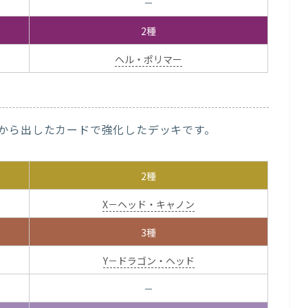
－
2種
ヘル・ポリマー
から出したカードで強化したデッキです。
2種
X－ヘッド・キャノン
3種
Y－ドラゴン・ヘッド
－