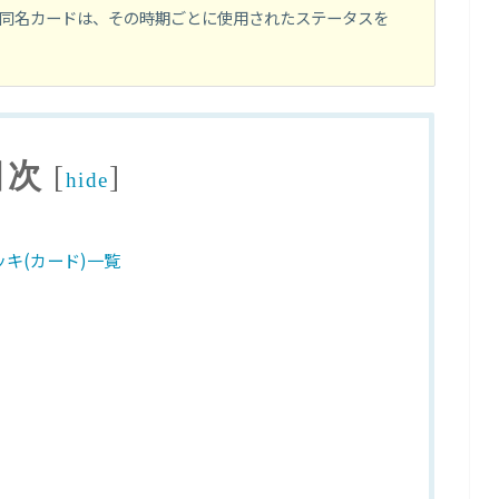
同名カードは、その時期ごとに使用されたステータスを
目次
[
]
hide
キ(カード)一覧