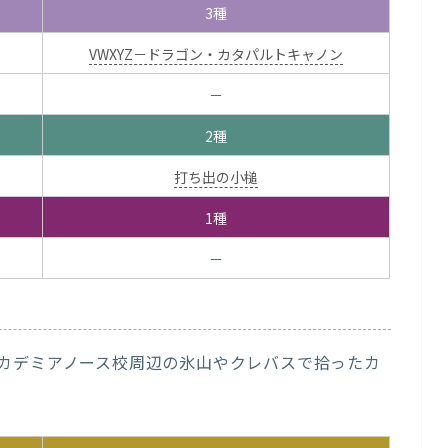
3種
VWXYZ－ドラゴン・カタパルトキャノン
－
2種
打ち出の小槌
1種
－
カデミアノース校周辺の氷山やクレバスで拾ったカ