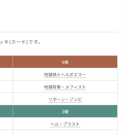
キ(カード)です。
6種
地獄詩人ヘルポエマー
地獄将軍・メフィスト
リボーン・ゾンビ
3種
ヘル・ブラスト