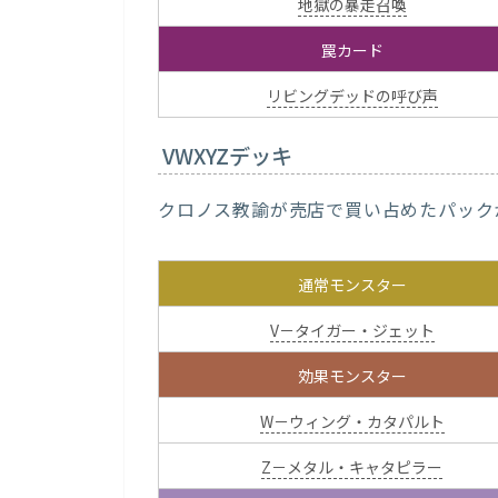
地獄の暴走召喚
罠カード
リビングデッドの呼び声
VWXYZデッキ
クロノス教諭が売店で買い占めたパック
通常モンスター
V－タイガー・ジェット
効果モンスター
W－ウィング・カタパルト
Z－メタル・キャタピラー