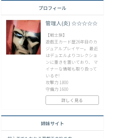
プロフィール
管理人(炎) ☆☆☆☆☆
【戦士族】
遊戯王カード歴26年目のカ
ジュアルプレイヤー。 最近
はデュエルよりコレクショ
ンに重きを置いており、 マ
イナーな情報も取り扱って
いるぞ!
攻撃力 1800
守備力 1600
詳しく見る
姉妹サイト