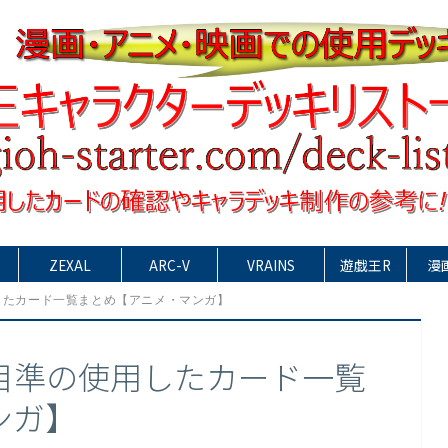
ZEXAL
ARC-V
VRAINS
遊戯王R
漫
したカード一覧まとめ【アニメ・マンガ】
目準の使用したカード一覧
ンガ】