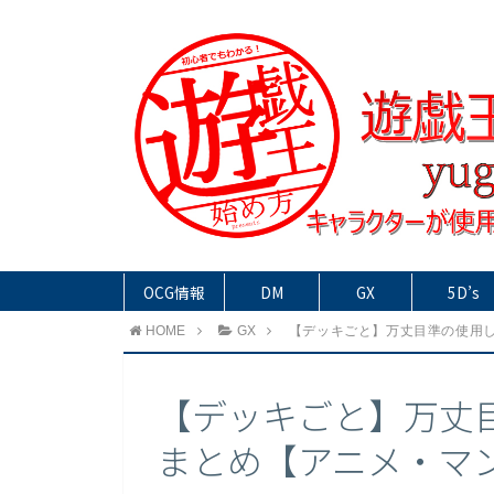
OCG情報
DM
GX
5D’s
HOME
GX
【デッキごと】万丈目準の使用
【デッキごと】万丈
まとめ【アニメ・マ