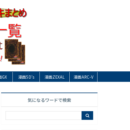
画GX
漫画5D’s
漫画ZEXAL
漫画ARC-V
気になるワードで検索