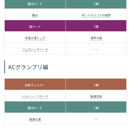
魔法カード
2種
融合
オレイカルコスの結界
罠カード
3種
奈落の落とし穴
冥界の鎖
ジュラシックハート
－
KCグランプリ編
効果モンスター
2種
バルーン・リザード
暗黒恐獣
魔法カード
1種
超進化薬
－