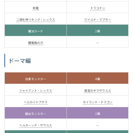
剣竜
トラコドン
二頭を持つキング・レックス
ワイルド・ラプター
魔法カード
1種
闇竜族の爪
－
ドーマ編
効果モンスター
4種
ジャイアント・レックス
俊足のギラザウルス
ヘルカイトプテラ
タイラント・ドラゴン
融合モンスター
1種
ヘルホーンド・ザウルス
－