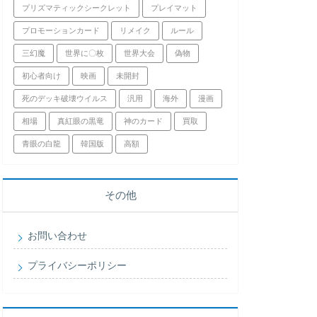
プリズマティックシークレット
プレイマット
プロモーションカード
リメイク
ルール
三幻魔
世界に〇枚
世界大会
偽物
初心者向け
映画
未開封
死のデッキ破壊ウイルス
汎用
海外
漫画
相場
真紅眼の黒竜
神のカード
買取
青眼の白龍
韓国版
高額
その他
お問い合わせ
プライバシーポリシー