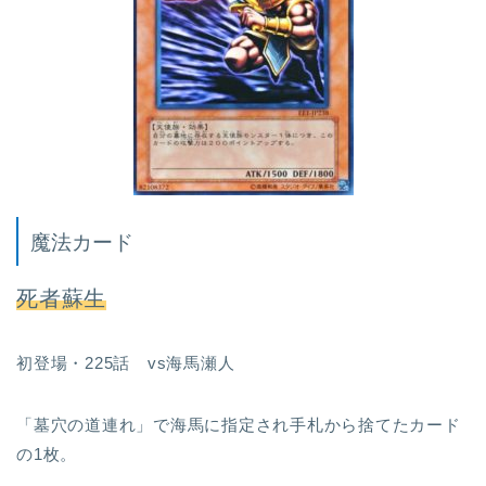
魔法カード
死者蘇生
初登場・225話 vs海馬瀬人
「墓穴の道連れ」で海馬に指定され手札から捨てたカード
の1枚。