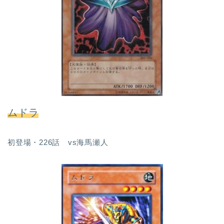
ムドラ
初登場・226話 vs海馬瀬人