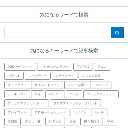
気になるワードで検索
気になるキーワードで記事検索
20thシークレット
これから始める方へ
アジア版
アニメ
イラスト
エクゾディア
エラーカード
オススメ記事
キャラクター
サイバードラゴン
シリーズ/派生
スリーブ
デッキリスト
ネタ
バンダイ
パック
ブラックマジシャン
ブラックマジシャンガール
プリズマティックシークレット
プレイマット
プロモーションカード
リメイク
ルール
三幻魔
世界に〇枚
世界大会
偽物
初心者向け
映画