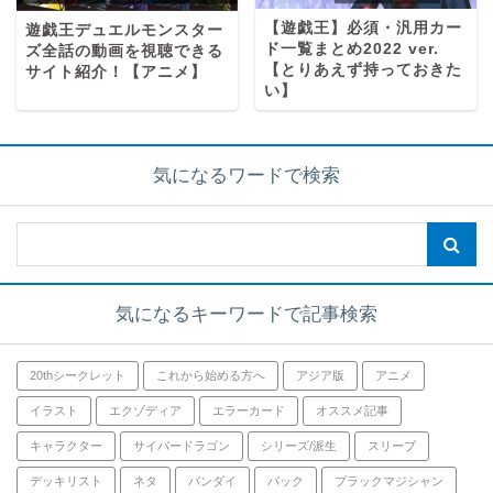
【遊戯王】必須・汎用カー
遊戯王デュエルモンスター
ド一覧まとめ2022 ver.
ズ全話の動画を視聴できる
【とりあえず持っておきた
サイト紹介！【アニメ】
い】
気になるワードで検索
気になるキーワードで記事検索
20thシークレット
これから始める方へ
アジア版
アニメ
イラスト
エクゾディア
エラーカード
オススメ記事
キャラクター
サイバードラゴン
シリーズ/派生
スリーブ
デッキリスト
ネタ
バンダイ
パック
ブラックマジシャン