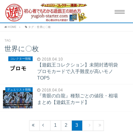
HOME
タグ : 世界に〇枚
TAG
世界に〇枚
コレクター情報
2018.04.10
【遊戯王コレクション】未開封透明袋
プロモカードで入手難度が高いモノ
TOP5
デュエリスト情報
2018.04.04
『青眼の白龍』種類ごとの値段・相場
まとめ【遊戯王カード】
1
2
3