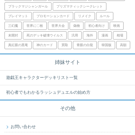
ブラックマジシャンガール
プリズマティックシークレット
プレイマット
プロモーションカード
リメイク
ルール
三幻魔
世界に〇枚
世界大会
偽物
初心者向け
映画
未開封
死のデッキ破壊ウイルス
汎用
海外
漫画
相場
真紅眼の黒竜
神のカード
買取
青眼の白龍
韓国版
高額
姉妹サイト
遊戯王キャラクターデッキリスト一覧
初心者でもわかるラッシュデュエルの始め方
その他
お問い合わせ