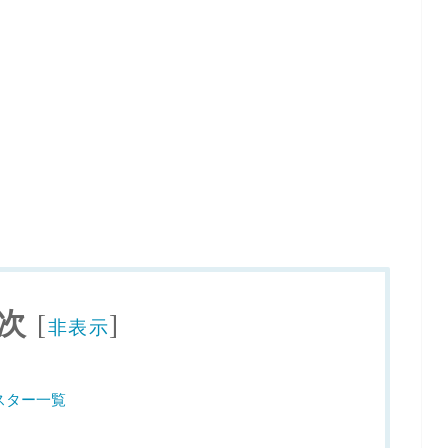
次
[
]
非表示
スター一覧