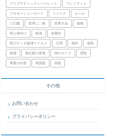
プリズマティックシークレット
プレイマット
プロモーションカード
リメイク
ルール
三幻魔
世界に〇枚
世界大会
偽物
初心者向け
映画
未開封
死のデッキ破壊ウイルス
汎用
海外
漫画
相場
真紅眼の黒竜
神のカード
買取
青眼の白龍
韓国版
高額
その他
お問い合わせ
プライバシーポリシー