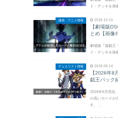
ド・デッキを画
2019.10.10
漫画・アニメ情報
【劇場版D
とめ【画像
劇場版『遊戯王 TH
ド・デッキを画
2019.09.14
デュエリスト情報
【2026年
戯王パック
2026年8月現
の高いカードが
す。 …