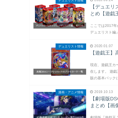
デュエリスト情報
【デュエリ
とめ【遊戯
ここでは2017
デュエリスト編
2020.01.07
デュエリスト情報
【遊戯王】高
現在、遊戯王カ
在します。 遊
販の基本パック
2019.10.13
漫画・アニメ情報
【劇場版D
まとめ【画
劇場版『遊戯王 TH