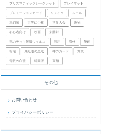
プリズマティックシークレット
プレイマット
プロモーションカード
リメイク
ルール
三幻魔
世界に〇枚
世界大会
偽物
初心者向け
映画
未開封
死のデッキ破壊ウイルス
汎用
海外
漫画
相場
真紅眼の黒竜
神のカード
買取
青眼の白龍
韓国版
高額
その他
お問い合わせ
プライバシーポリシー