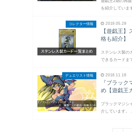
遊戯王2期の再
を紹介しています
2019.05.29
コレクター情報
【遊戯王】
格も紹介】
ステンレス製の
できるカードま
2018.11.18
デュエリスト情報
『ブラック
め【遊戯王
ブラックマジシ
介しています。 