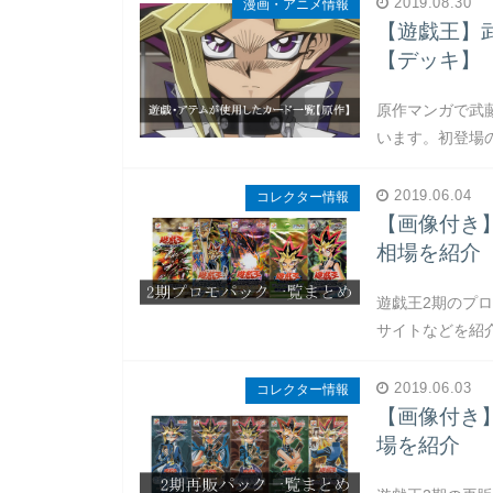
2019.08.30
漫画・アニメ情報
【遊戯王】
【デッキ】
原作マンガで武
います。初登場
2019.06.04
コレクター情報
【画像付き
相場を紹介
遊戯王2期のプ
サイトなどを紹
2019.06.03
コレクター情報
【画像付き
場を紹介