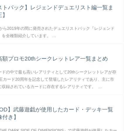
ストパック】レジェンドデュエリスト編一覧ま
王】
年から2019年の間に発売されたデュエリストパック『レジェンド
』を全種類紹介しています。 …
額プロモ20thシークレットレア一覧まとめ
ードの中で最も高いレアリティとして20thシークレットレアが存
戯王カード20周年を記念して登場したレアリティであり、主に市
に収録されているカードに存在するレアリティです。 …
SOD】武藤遊戯が使用したカード・デッキ一覧
像付き】
E DARK SIDE OF DIMENSIONS』で武藤遊戯が使用したカー