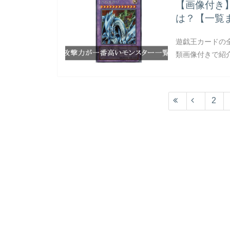
【画像付き
は？【一覧
遊戯王カードの
類画像付きで紹
2