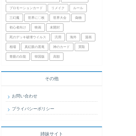
プロモーションカード
リメイク
ルール
三幻魔
世界に〇枚
世界大会
偽物
初心者向け
映画
未開封
死のデッキ破壊ウイルス
汎用
海外
漫画
相場
真紅眼の黒竜
神のカード
買取
青眼の白龍
韓国版
高額
その他
お問い合わせ
プライバシーポリシー
姉妹サイト