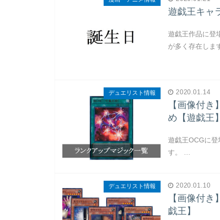
遊戯王キャ
遊戯王作品に登
が多く存在しま
2020.01.14
デュエリスト情報
【画像付き】
め【遊戯王
遊戯王OCGに登
す。 …
2020.01.10
デュエリスト情報
【画像付き
戯王】