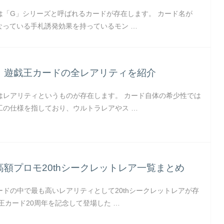
は「G」シリーズと呼ばれるカードが存在します。 カード名が
なっている手札誘発効果を持っているモン …
】遊戯王カードの全レアリティを紹介
はレアリティというものが存在します。 カード自体の希少性では
工の仕様を指しており、ウルトラレアやス …
額プロモ20thシークレットレア一覧まとめ
ードの中で最も高いレアリティとして20thシークレットレアが存
王カード20周年を記念して登場した …