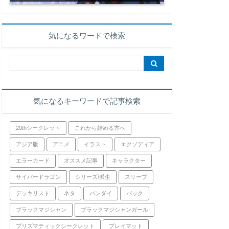
気になるワードで検索
気になるキーワードで記事検索
20thシークレット
これから始める方へ
アジア版
アニメ
イラスト
エクゾディア
エラーカード
オススメ記事
キャラクター
サイバードラゴン
シリーズ/派生
スリーブ
デッキリスト
ネタ
バンダイ
パック
ブラックマジシャン
ブラックマジシャンガール
プリズマティックシークレット
プレイマット