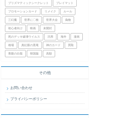
プリズマティックシークレット
プレイマット
プロモーションカード
リメイク
ルール
三幻魔
世界に〇枚
世界大会
偽物
初心者向け
映画
未開封
死のデッキ破壊ウイルス
汎用
海外
漫画
相場
真紅眼の黒竜
神のカード
買取
青眼の白龍
韓国版
高額
その他
お問い合わせ
プライバシーポリシー